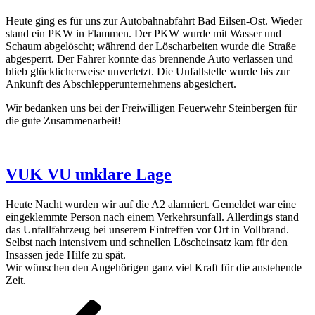
Heute ging es für uns zur Autobahnabfahrt Bad Eilsen-Ost. Wieder
stand ein PKW in Flammen. Der PKW wurde mit Wasser und
Schaum abgelöscht; während der Löscharbeiten wurde die Straße
abgesperrt. Der Fahrer konnte das brennende Auto verlassen und
blieb glücklicherweise unverletzt. Die Unfallstelle wurde bis zur
Ankunft des Abschlepperunternehmens abgesichert.
Wir bedanken uns bei der Freiwilligen Feuerwehr Steinbergen für
die gute Zusammenarbeit!
VUK VU unklare Lage
Heute Nacht wurden wir auf die A2 alarmiert. Gemeldet war eine
eingeklemmte Person nach einem Verkehrsunfall. Allerdings stand
das Unfallfahrzeug bei unserem Eintreffen vor Ort in Vollbrand.
Selbst nach intensivem und schnellen Löscheinsatz kam für den
Insassen jede Hilfe zu spät.
Wir wünschen den Angehörigen ganz viel Kraft für die anstehende
Zeit.
Seitennummerierung
Vorherige
Seite
Seite
Seite
Seite
Seit