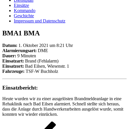
Dienstplan
Einsätze
Kommando
Geschichte
Impressum und Datenschutz
BMA1 BMA
Datum:
1. Oktober 2021 um 8:21 Uhr
Alarmierungsart:
DME
Dauer:
9 Minuten
Einsatzart:
Brand (Fehlalarm)
Einsatzort:
Bad Eilsen, Wiesenstr. 1
Fahrzeuge:
TSF-W Buchholz
Einsatzbericht:
Heute wurden wir zu einer ausgelösten Brandmeldeanlage in eine
Rehaklinik nach Bad Eilsen alarmiert. Schnell stellte sich heraus,
dass die Anlage durch Handwerkerarbeiten ausgelöst wurde, somit
konnten wir wieder einrücken.
Beitragsnavigation
Vorheriger
Beitrag