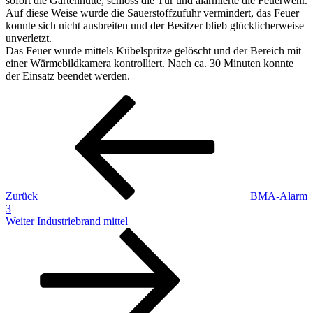
sofort die Gartenhütte, schloss die Tür und alarmierte die Feuerwehr.
Auf diese Weise wurde die Sauerstoffzufuhr vermindert, das Feuer
konnte sich nicht ausbreiten und der Besitzer blieb glücklicherweise
unverletzt.
Das Feuer wurde mittels Kübelspritze gelöscht und der Bereich mit
einer Wärmebildkamera kontrolliert. Nach ca. 30 Minuten konnte
der Einsatz beendet werden.
Beitragsnavigation
Vorheriger
Beitrag
Zurück
BMA-Alarm
3
Nächster
Weiter
Industriebrand mittel
Beitrag