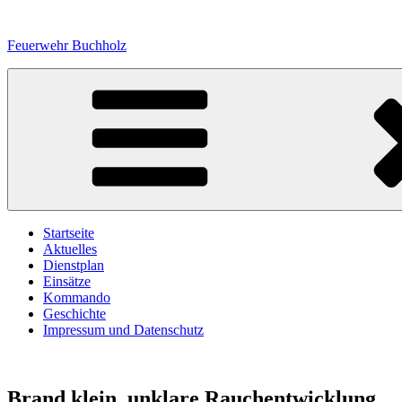
Zum
Inhalt
Feuerwehr Buchholz
springen
Startseite
Aktuelles
Dienstplan
Einsätze
Kommando
Geschichte
Impressum und Datenschutz
Brand klein, unklare Rauchentwicklung