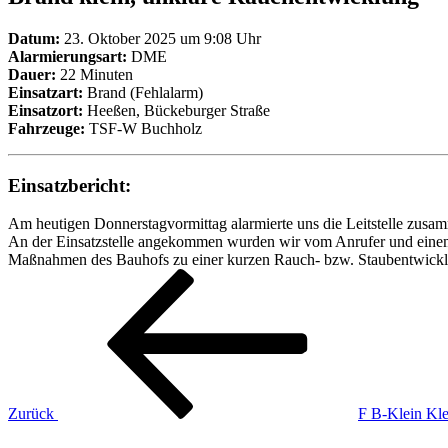
Datum:
23. Oktober 2025 um 9:08 Uhr
Alarmierungsart:
DME
Dauer:
22 Minuten
Einsatzart:
Brand (Fehlalarm)
Einsatzort:
Heeßen, Bückeburger Straße
Fahrzeuge:
TSF-W Buchholz
Einsatzbericht:
Am heutigen Donnerstagvormittag alarmierte uns die Leitstelle zus
An der Einsatzstelle angekommen wurden wir vom Anrufer und einem
Maßnahmen des Bauhofs zu einer kurzen Rauch- bzw. Staubentwicklu
Beitragsnavigation
Vorheriger
Beitrag
Zurück
F B-Klein Kl
Nächster