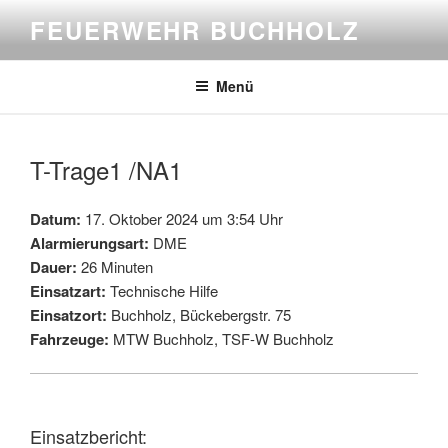
Zum
FEUERWEHR BUCHHOLZ
Inhalt
springen
Menü
T-Trage1 /NA1
Datum:
17. Oktober 2024 um 3:54 Uhr
Alarmierungsart:
DME
Dauer:
26 Minuten
Einsatzart:
Technische Hilfe
Einsatzort:
Buchholz, Bückebergstr. 75
Fahrzeuge:
MTW Buchholz, TSF-W Buchholz
Einsatzbericht: