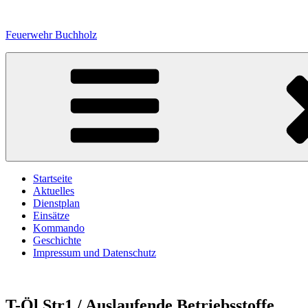
Zum
Inhalt
Feuerwehr Buchholz
springen
Startseite
Aktuelles
Dienstplan
Einsätze
Kommando
Geschichte
Impressum und Datenschutz
T-Öl Str1 / Auslaufende Betriebsstoffe