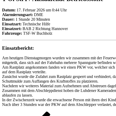
Datum:
17. Februar 2026 um 0:44 Uhr
Alarmierungsart:
DME
Dauer:
1 Stunde 20 Minuten
Einsatzart:
Technische Hilfe
Einsatzort:
BAB 2 Richtung Hannover
Fahrzeuge:
TSF-W Buchholz
Einsatzbericht:
Am heutigen Dienstagmorgen wurden wir zusammen mit der Feuerwehr
mitgeteilt, dass sich auf der Fahrbahn mehrere Spanngurte befinden wü
Am Rastplatz angekommen fanden wir einen PKW vor, welcher sich durc
auf dem Rastplatz verteilte.
Zunächst wurde die Zufahrt zum Rastplatz gesperrt und verhindert, d
Schuttmulde zum Auffangen des Kraftstoffes zu platzieren.
Nachdem wir weiteres Material zum Aufnehmen und Abstreuen dagelass
Zusammen mit dem Abschleppdienst hoben die Luhdener Kameraden ans
ablaufen zu lassen.
In der Zwischenzeit wurde die erwachsene Person mit ihren drei Ki
Nach über 3 Stunden war der PKW auf dem Abschlepper verlastet, der 
Beitragsnavigation
Vorheriger