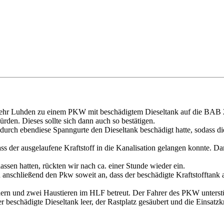
 Luhden zu einem PKW mit beschädigtem Dieseltank auf die BAB 2 ala
rden. Dieses sollte sich dann auch so bestätigen.
h ebendiese Spanngurte den Dieseltank beschädigt hatte, sodass dieser
ass der ausgelaufene Kraftstoff in die Kanalisation gelangen konnte.
en hatten, rückten wir nach ca. einer Stunde wieder ein.
chließend den Pkw soweit an, dass der beschädigte Kraftstofftank au
ndern und zwei Haustieren im HLF betreut. Der Fahrer des PKW unters
beschädigte Dieseltank leer, der Rastplatz gesäubert und die Einsatz