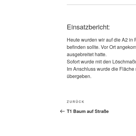
Einsatzbericht:
Heute wurden wir auf die A2 in
befinden sollte. Vor Ort angeko
ausgebreitet hatte.
Sofort wurde mit den Löschmaßn
Im Anschluss wurde die Fläche n
übergeben.
Beitragsnavigation
Vorheriger
ZURÜCK
Beitrag
T1 Baum auf Straße