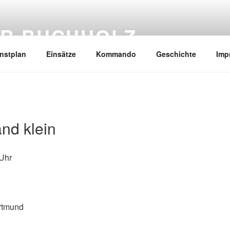
R BUCHHOLZ
nstplan
Einsätze
Kommando
Geschichte
Imp
nd klein
Uhr
rtmund