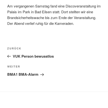
Am vergangenen Samstag fand eine Discoveranstaltung im
Palais im Park in Bad Eilsen statt. Dort stellten wir eine
Brandsicherheitswache bis zum Ende der Veranstaltung.
Der Abend verlief ruhig für die Kameraden.
Beitragsnavigation
Vorheriger
ZURÜCK
Beitrag
VUK Person bewusstlos
Nächster
WEITER
Beitrag
BMA1 BMA-Alarm