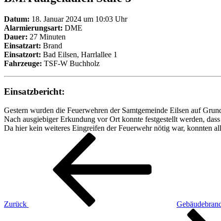
Datum:
18. Januar 2024 um 10:03 Uhr
Alarmierungsart:
DME
Dauer:
27 Minuten
Einsatzart:
Brand
Einsatzort:
Bad Eilsen, Harrlallee 1
Fahrzeuge:
TSF-W Buchholz
Einsatzbericht:
Gestern wurden die Feuerwehren der Samtgemeinde Eilsen auf Grund e
Nach ausgiebiger Erkundung vor Ort konnte festgestellt werden, da
Da hier kein weiteres Eingreifen der Feuerwehr nötig war, konnten al
Beitragsnavigation
Vorheriger
Beitrag
Zurück
Gebäudebrand 
Nächster