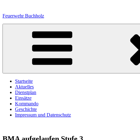
Zum
Inhalt
Feuerwehr Buchholz
springen
Startseite
Aktuelles
Dienstplan
Einsätze
Kommando
Geschichte
Impressum und Datenschutz
BMA aufgelaufen Stufe 3