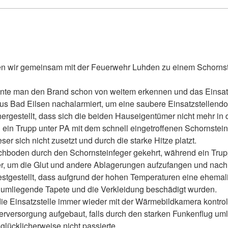
n wir gemeinsam mit der Feuerwehr Luhden zu einem Schorns
nnte man den Brand schon von weitem erkennen und das Einsatz
 Bad Eilsen nachalarmiert, um eine saubere Einsatzstellendo
rgestellt, dass sich die beiden Hauseigentümer nicht mehr in
 ein Trupp unter PA mit dem schnell eingetroffenen Schornstei
er sich nicht zusetzt und durch die starke Hitze platzt.
boden durch den Schornsteinfeger gekehrt, während ein Trupp 
er, um die Glut und andere Ablagerungen aufzufangen und nach 
estgestellt, dass aufgrund der hohen Temperaturen eine ehemal
 umliegende Tapete und die Verkleidung beschädigt wurden.
 Einsatzstelle immer wieder mit der Wärmebildkamera kontrolli
rversorgung aufgebaut, falls durch den starken Funkenflug 
 glücklicherweise nicht passierte.