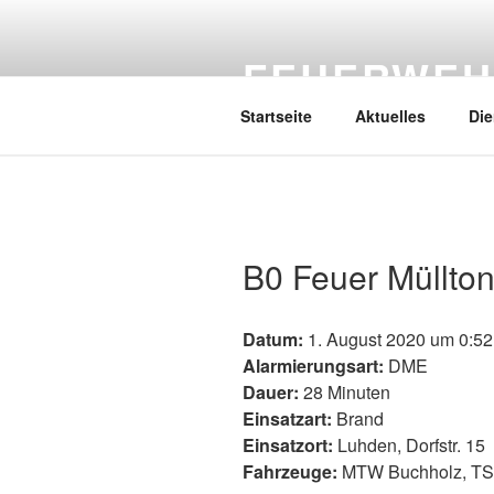
Zum
Inhalt
FEUERWEH
springen
Startseite
Aktuelles
Die
B0 Feuer Müllto
Datum:
1. August 2020 um 0:52
Alarmierungsart:
DME
Dauer:
28 Minuten
Einsatzart:
Brand
Einsatzort:
Luhden, Dorfstr. 15
Fahrzeuge:
MTW Buchholz, TS