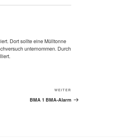
rt. Dort sollte eine Mülltonne
öschversuch unternommen. Durch
iert.
Nächster
WEITER
Beitrag
BMA 1 BMA-Alarm