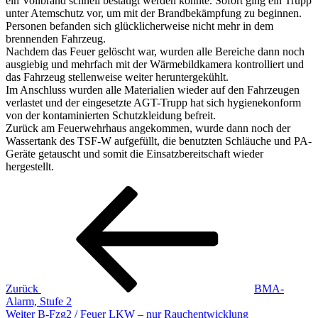
ein Vollbrand schnell bestätigt werden konnte. Sofort ging ein Trupp
unter Atemschutz vor, um mit der Brandbekämpfung zu beginnen.
Personen befanden sich glücklicherweise nicht mehr in dem
brennenden Fahrzeug.
Nachdem das Feuer gelöscht war, wurden alle Bereiche dann noch
ausgiebig und mehrfach mit der Wärmebildkamera kontrolliert und
das Fahrzeug stellenweise weiter heruntergekühlt.
Im Anschluss wurden alle Materialien wieder auf den Fahrzeugen
verlastet und der eingesetzte AGT-Trupp hat sich hygienekonform
von der kontaminierten Schutzkleidung befreit.
Zurück am Feuerwehrhaus angekommen, wurde dann noch der
Wassertank des TSF-W aufgefüllt, die benutzten Schläuche und PA-
Geräte getauscht und somit die Einsatzbereitschaft wieder
hergestellt.
Beitragsnavigation
Vorheriger
Beitrag
Zurück
BMA-
Alarm, Stufe 2
Nächster
Weiter
B-Fzg2 / Feuer LKW – nur Rauchentwicklung